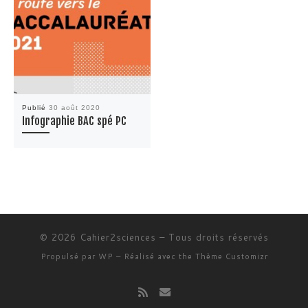
Publié
30 août 2020
Infographie BAC spé PC
© 2026
Cahier2sciences
– Tous droits réservés
Propulsé par
WP
– Réalisé avec the
Thème Customizr